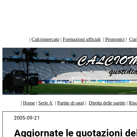
|
Calciomercato
|
Formazioni ufficiali
|
Pronostici
|
Curi
|
Home
|
Serie A
|
Partite di oggi
|
Diretta delle partite
|
Risu
2005-09-21
Aggiornate le quotazioni de