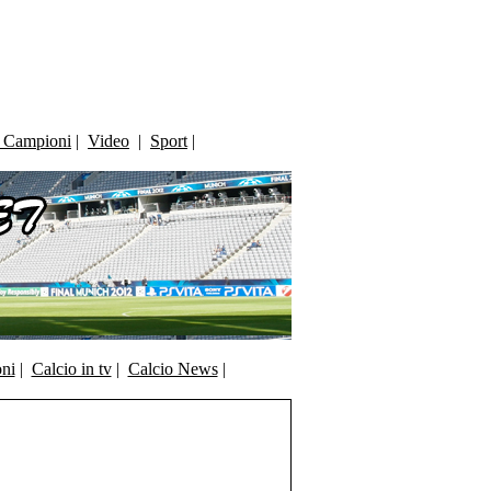
i Campioni
|
Video
|
Sport
|
oni
|
Calcio in tv
|
Calcio News
|