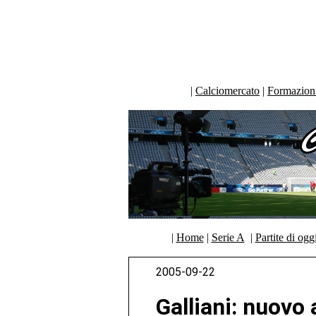
|
Calciomercato
|
Formazioni 
|
Home
|
Serie A
|
Partite di ogg
2005-09-22
Galliani: nuovo