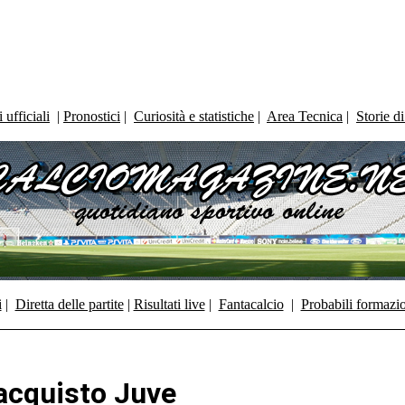
ufficiali
|
Pronostici
|
Curiosità e statistiche
|
Area Tecnica
|
Storie d
i
|
Diretta delle partite
|
Risultati live
|
Fantacalcio
|
Probabili formazi
 acquisto Juve