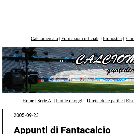
|
Calciomercato
|
Formazioni ufficiali
|
Pronostici
|
Curi
|
Home
|
Serie A
|
Partite di oggi
|
Diretta delle partite
|
Risu
2005-09-23
Appunti di Fantacalcio