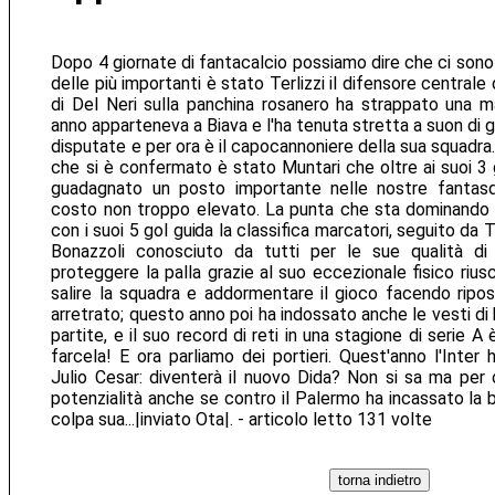
Dopo 4 giornate di fantacalcio possiamo dire che ci sono
delle più importanti è stato Terlizzi il difensore centrale
di Del Neri sulla panchina rosanero ha strappato una mag
anno apparteneva a Biava e l'ha tenuta stretta a suon di g
disputate e per ora è il capocannoniere della sua squadr
che si è confermato è stato Muntari che oltre ai suoi 3 
guadagnato un posto importante nelle nostre fantas
costo non troppo elevato. La punta che sta dominando 
con i suoi 5 gol guida la classifica marcatori, seguito da 
Bonazzoli conosciuto da tutti per le sue qualità di
proteggere la palla grazie al suo eccezionale fisico riu
salire la squadra e addormentare il gioco facendo ripo
arretrato; questo anno poi ha indossato anche le vesti d
partite, e il suo record di reti in una stagione di serie A 
farcela! E ora parliamo dei portieri. Quest'anno l'Inter 
Julio Cesar: diventerà il nuovo Dida? Non si sa ma per 
potenzialità anche se contro il Palermo ha incassato la 
colpa sua...|inviato Ota|. - articolo letto 131 volte