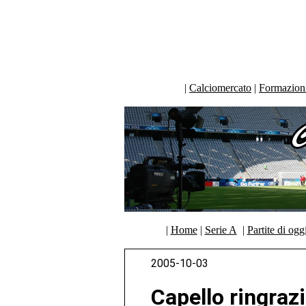
|
Calciomercato
|
Formazioni 
|
Home
|
Serie A
|
Partite di ogg
2005-10-03
Capello ringrazi