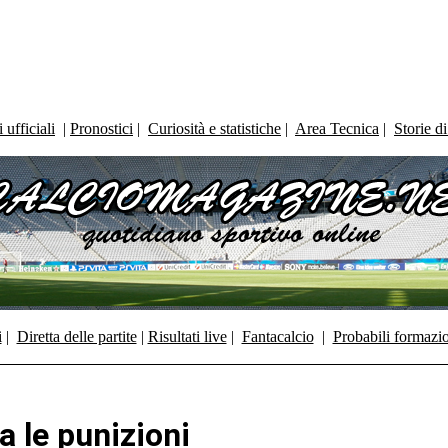
ufficiali
|
Pronostici
|
Curiosità e statistiche
|
Area Tecnica
|
Storie d
i
|
Diretta delle partite
|
Risultati live
|
Fantacalcio
|
Probabili formazi
a le punizioni