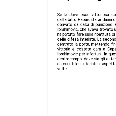
Se la Juve esce vittoriosa cont
dall'arbitro Paparesta ai danni de
derivate da calci di punizione a
Ibrahimovic, che aveva trovato un
ha potuto fare sulla ribattuta di
della difesa interista. La seco
centrato la porta, mettendo fi
vittoria è costata cara a Cap
Ibrahimovic per infortuni. In que
centrocampo, dove sia gli ester
da cui i tifosi interisti si aspe
volte