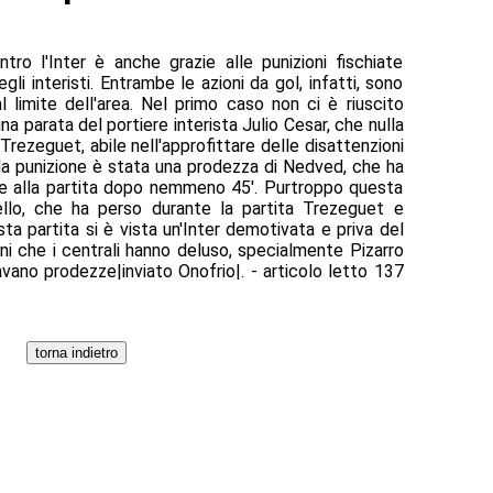
ro l'Inter è anche grazie alle punizioni fischiate
gli interisti. Entrambe le azioni da gol, infatti, sono
l limite dell'area. Nel primo caso non ci è riuscito
a parata del portiere interista Julio Cesar, che nulla
 Trezeguet, abile nell'approfittare delle disattenzioni
nda punizione è stata una prodezza di Nedved, che ha
ne alla partita dopo nemmeno 45'. Purtroppo questa
ello, che ha perso durante la partita Trezeguet e
sta partita si è vista un'Inter demotivata e priva del
ni che i centrali hanno deluso, specialmente Pizarro
ttavano prodezze|inviato Onofrio|. - articolo letto 137