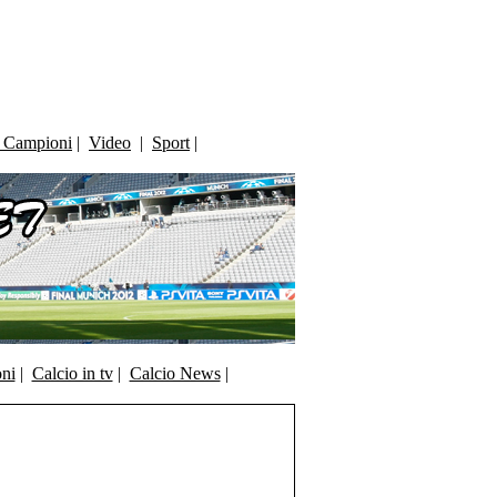
i Campioni
|
Video
|
Sport
|
oni
|
Calcio in tv
|
Calcio News
|