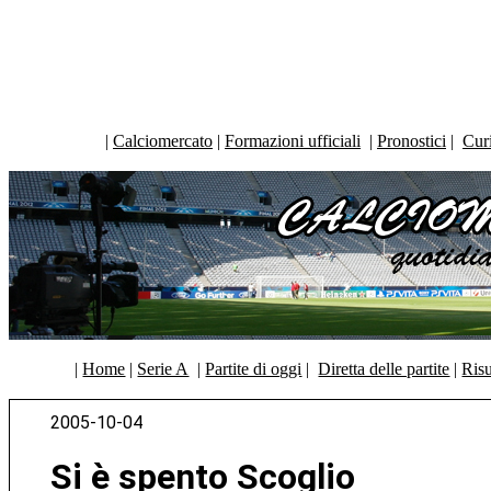
|
Calciomercato
|
Formazioni ufficiali
|
Pronostici
|
Curi
|
Home
|
Serie A
|
Partite di oggi
|
Diretta delle partite
|
Risu
2005-10-04
Si è spento Scoglio