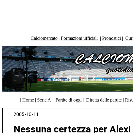
|
Calciomercato
|
Formazioni ufficiali
|
Pronostici
|
Curi
|
Home
|
Serie A
|
Partite di oggi
|
Diretta delle partite
|
Risu
2005-10-11
Nessuna certezza per Alex!