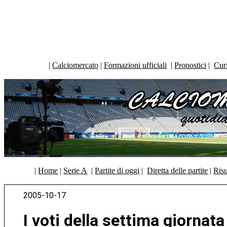
|
Calciomercato
|
Formazioni ufficiali
|
Pronostici
|
Curi
|
Home
|
Serie A
|
Partite di oggi
|
Diretta delle partite
|
Risu
2005-10-17
I voti della settima giornata