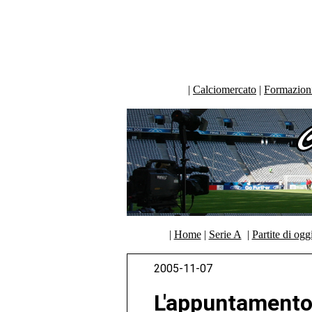
|
Calciomercato
|
Formazioni 
|
Home
|
Serie A
|
Partite di ogg
2005-11-07
L'appuntamento 