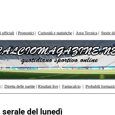
ufficiali
|
Pronostici
|
Curiosità e statistiche
|
Area Tecnica
|
Storie d
i
|
Diretta delle partite
|
Risultati live
|
Fantacalcio
|
Probabili formazi
serale del lunedì