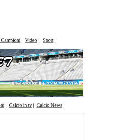
i Campioni
|
Video
|
Sport
|
oni
|
Calcio in tv
|
Calcio News
|