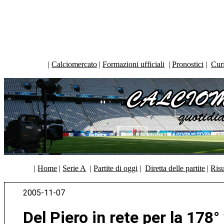
|
Calciomercato
|
Formazioni ufficiali
|
Pronostici
|
Curi
|
Home
|
Serie A
|
Partite di oggi
|
Diretta delle partite
|
Risu
2005-11-07
Del Piero in rete per la 178°