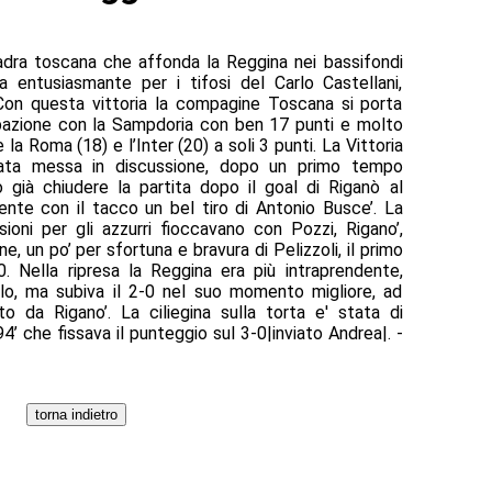
adra toscana che affonda la Reggina nei bassifondi
a entusiasmante per i tifosi del Carlo Castellani,
Con questa vittoria la compagine Toscana si porta
pazione con la Sampdoria con ben 17 punti e molto
a Roma (18) e l’Inter (20) a soli 3 punti. La Vittoria
ata messa in discussione, dopo un primo tempo
 già chiudere la partita dopo il goal di Riganò al
nte con il tacco un bel tiro di Antonio Busce’. La
oni per gli azzurri fioccavano con Pozzi, Rigano’,
, un po’ per sfortuna e bravura di Pelizzoli, il primo
. Nella ripresa la Reggina era più intraprendente,
olo, ma subiva il 2-0 nel suo momento migliore, ad
 da Rigano’. La ciliegina sulla torta e' stata di
4’ che fissava il punteggio sul 3-0|inviato Andrea|. -