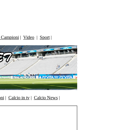
i Campioni
|
Video
|
Sport
|
oni
|
Calcio in tv
|
Calcio News
|