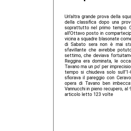
Un'altra grande prova della squ
della classifica dopo una prov
soprattutto nel primo tempo. 
all’Ottavo posto in comparteci
vicina a squadre blasonate come l
di Sabato sera non è mai st
sfavillante che avrebbe potuto
settimo, che deviava fortuitame
Reggina era dominata, le occasi
Tavano ma un po’ per imprecisione
tempo si chiudeva solo sull’1-0
sfiorava il pareggio con Cerav
opera di Tavano ben imbeccato
Vannucchi in pieno recupero, al 9
articolo letto 123 volte