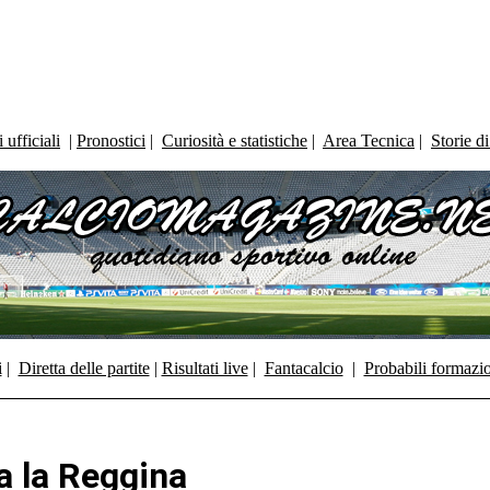
ufficiali
|
Pronostici
|
Curiosità e statistiche
|
Area Tecnica
|
Storie d
i
|
Diretta delle partite
|
Risultati live
|
Fantacalcio
|
Probabili formazi
a la Reggina