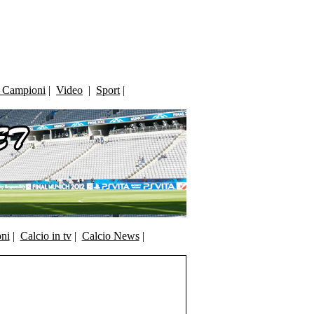
i Campioni
|
Video
|
Sport
|
oni
|
Calcio in tv
|
Calcio News
|