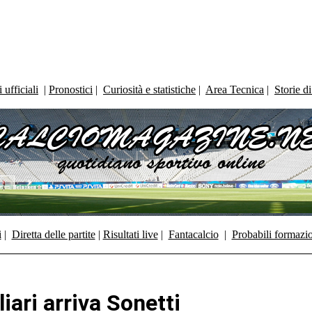
ufficiali
|
Pronostici
|
Curiosità e statistiche
|
Area Tecnica
|
Storie d
i
|
Diretta delle partite
|
Risultati live
|
Fantacalcio
|
Probabili formazi
iari arriva Sonetti