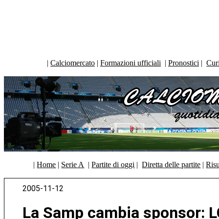
|
Calciomercato
|
Formazioni ufficiali
|
Pronostici
|
Curi
|
Home
|
Serie A
|
Partite di oggi
|
Diretta delle partite
|
Risu
2005-11-12
La Samp cambia sponsor: LG