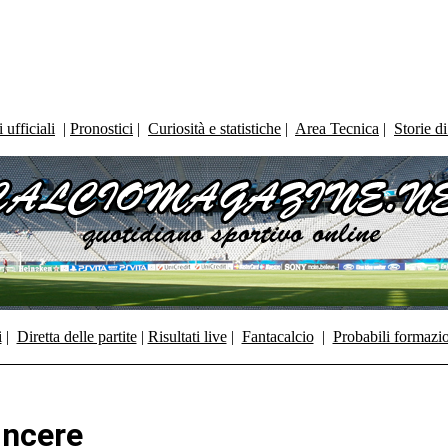
ufficiali
|
Pronostici
|
Curiosità e statistiche
|
Area Tecnica
|
Storie d
i
|
Diretta delle partite
|
Risultati live
|
Fantacalcio
|
Probabili formazi
vincere