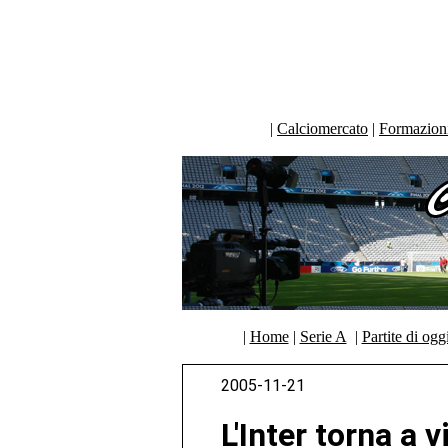
|
Calciomercato
|
Formazioni 
|
Home
|
Serie A
|
Partite di ogg
2005-11-21
L'Inter torna a 