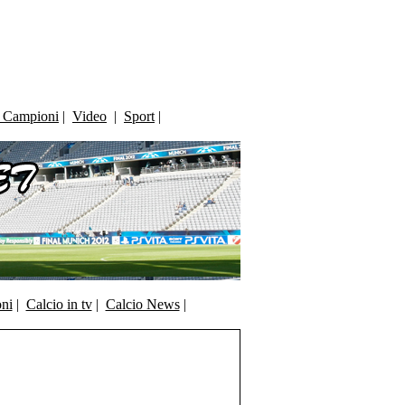
i Campioni
|
Video
|
Sport
|
oni
|
Calcio in tv
|
Calcio News
|