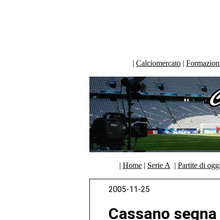
|
Calciomercato
|
Formazioni 
|
Home
|
Serie A
|
Partite di ogg
2005-11-25
Cassano segna 