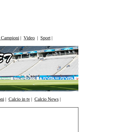
i Campioni
|
Video
|
Sport
|
oni
|
Calcio in tv
|
Calcio News
|