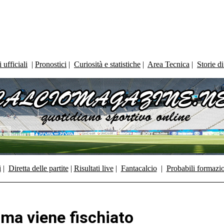
ufficiali
|
Pronostici
|
Curiosità e statistiche
|
Area Tecnica
|
Storie d
i
|
Diretta delle partite
|
Risultati live
|
Fantacalcio
|
Probabili formazi
ma viene fischiato