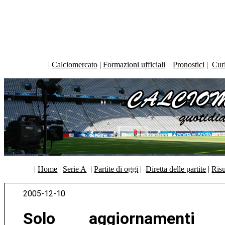
|
Calciomercato
|
Formazioni ufficiali
|
Pronostici
|
Curi
|
Home
|
Serie A
|
Partite di oggi
|
Diretta delle partite
|
Risu
2005-12-10
Solo aggiornamenti Ind