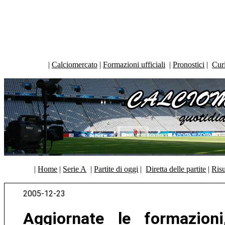
|
Calciomercato
|
Formazioni ufficiali
|
Pronostici
|
Curi
|
Home
|
Serie A
|
Partite di oggi
|
Diretta delle partite
|
Risu
2005-12-23
Aggiornate le formazion