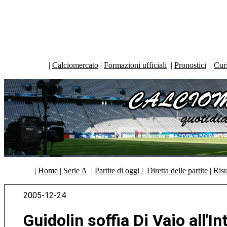
|
Calciomercato
|
Formazioni ufficiali
|
Pronostici
|
Curi
|
Home
|
Serie A
|
Partite di oggi
|
Diretta delle partite
|
Risu
2005-12-24
Guidolin soffia Di Vaio all'In