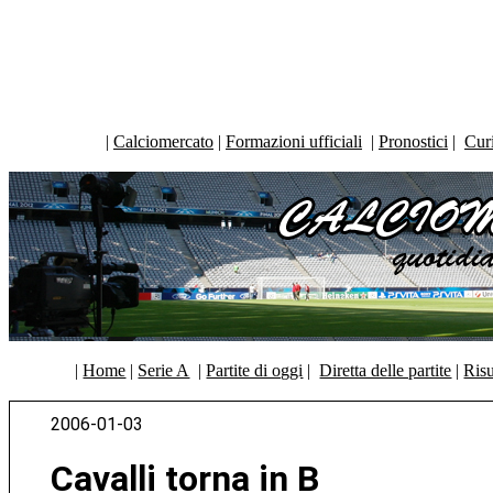
|
Calciomercato
|
Formazioni ufficiali
|
Pronostici
|
Curi
|
Home
|
Serie A
|
Partite di oggi
|
Diretta delle partite
|
Risu
2006-01-03
Cavalli torna in B