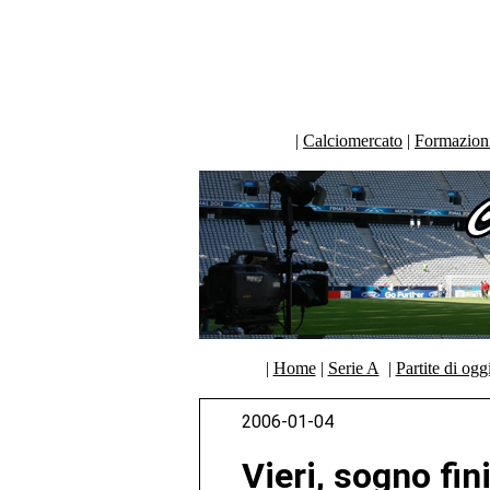
|
Calciomercato
|
Formazioni 
|
Home
|
Serie A
|
Partite di ogg
2006-01-04
Vieri, sogno fin