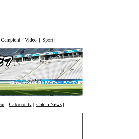
i Campioni
|
Video
|
Sport
|
oni
|
Calcio in tv
|
Calcio News
|