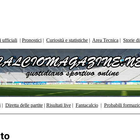
ufficiali
|
Pronostici
|
Curiosità e statistiche
|
Area Tecnica
|
Storie d
i
|
Diretta delle partite
|
Risultati live
|
Fantacalcio
|
Probabili formazi
ito