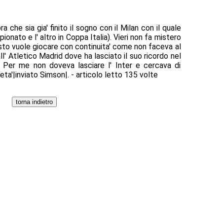
 che sia gia' finito il sogno con il Milan con il quale
onato e l' altro in Coppa Italia). Vieri non fa mistero
sto vuole giocare con continuita' come non faceva al
l' Atletico Madrid dove ha lasciato il suo ricordo nel
 Per me non doveva lasciare l' Inter e cercava di
eta'|inviato Simson|. - articolo letto 135 volte