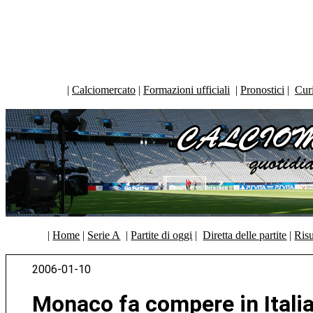
|
Calciomercato
|
Formazioni ufficiali
|
Pronostici
|
Curi
|
Home
|
Serie A
|
Partite di oggi
|
Diretta delle partite
|
Risu
2006-01-10
Monaco fa compere in Itali