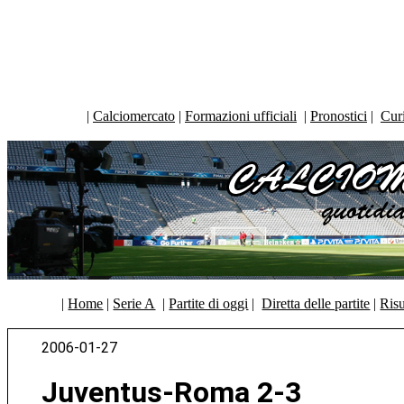
|
Calciomercato
|
Formazioni ufficiali
|
Pronostici
|
Curi
|
Home
|
Serie A
|
Partite di oggi
|
Diretta delle partite
|
Risu
2006-01-27
Juventus-Roma 2-3