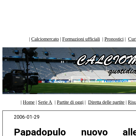
|
Calciomercato
|
Formazioni ufficiali
|
Pronostici
|
Curi
|
Home
|
Serie A
|
Partite di oggi
|
Diretta delle partite
|
Risu
2006-01-29
Papadopulo nuovo all