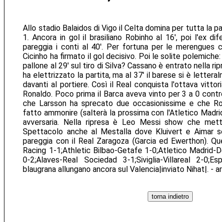
Allo stadio Balaidos di Vigo il Celta domina per tutta la pa
1. Ancora in gol il brasiliano Robinho al 16', poi l'ex di
pareggia i conti al 40'. Per fortuna per le merengues ch
Cicinho ha firmato il gol decisivo. Poi le solite polemiche:
pallone al 29' sul tiro di Silva? Cassano è entrato nella ri
ha elettrizzato la partita, ma al 37' il barese si è lette
davanti al portiere. Così il Real conquista l'ottava vitt
Ronaldo. Poco prima il Barca aveva vinto per 3 a 0 contr
che Larsson ha sprecato due occasionissime e che Ronal
fatto ammonire (salterà la prossima con l'Atletico Madrid)
avversaria. Nella ripresa è Leo Messi show che met
Spettacolo anche al Mestalla dove Kluivert e Aimar s
pareggia con il Real Zaragoza (Garcia ed Ewerthon). Questi
Racing 1-1;Athletic Bilbao-Getafe 1-0;Atletico Madrid-
0-2;Alaves-Real Sociedad 3-1;Siviglia-Villareal 2-0;E
blaugrana allungano ancora sul Valencia|inviato Nihat|. - a