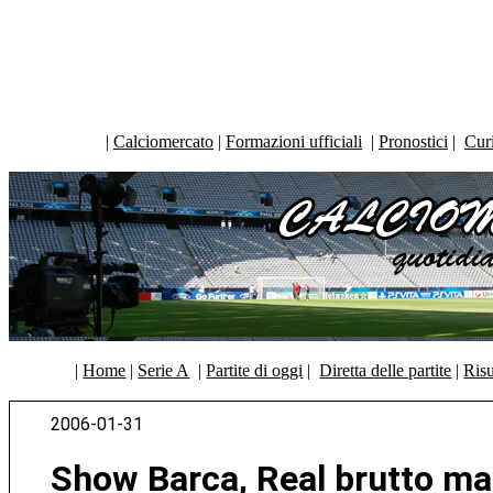
|
Calciomercato
|
Formazioni ufficiali
|
Pronostici
|
Curi
|
Home
|
Serie A
|
Partite di oggi
|
Diretta delle partite
|
Risu
2006-01-31
Show Barca, Real brutto ma