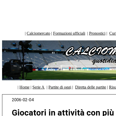
|
Calciomercato
|
Formazioni ufficiali
|
Pronostici
|
Curi
|
Home
|
Serie A
|
Partite di oggi
|
Diretta delle partite
|
Risu
2006-02-04
Giocatori in attività con più