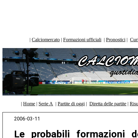
|
Calciomercato
|
Formazioni ufficiali
|
Pronostici
|
Curi
|
Home
|
Serie A
|
Partite di oggi
|
Diretta delle partite
|
Risu
2006-03-11
Le probabili formazioni d