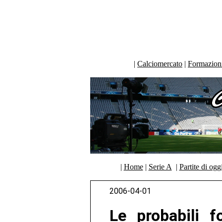
|
Calciomercato
|
Formazioni 
|
Home
|
Serie A
|
Partite di ogg
2006-04-01
Le probabili f