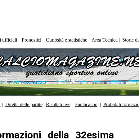
ufficiali
|
Pronostici
|
Curiosità e statistiche
|
Area Tecnica
|
Storie d
i
|
Diretta delle partite
|
Risultati live
|
Fantacalcio
|
Probabili formazi
ormazioni della 32esima