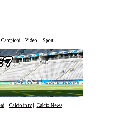
i Campioni
|
Video
|
Sport
|
oni
|
Calcio in tv
|
Calcio News
|