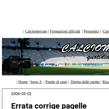
|
Calciomercato
|
Formazioni ufficiali
|
Pronostici
|
Curi
|
Home
|
Serie A
|
Partite di oggi
|
Diretta delle partite
|
Risu
2006-05-02
Errata corrige pagelle