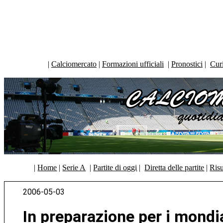
|
Calciomercato
|
Formazioni ufficiali
|
Pronostici
|
Curi
|
Home
|
Serie A
|
Partite di oggi
|
Diretta delle partite
|
Risu
2006-05-03
In preparazione per i mondial