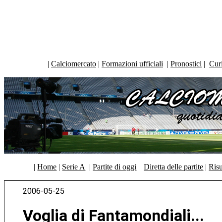
|
Calciomercato
|
Formazioni ufficiali
|
Pronostici
|
Curi
|
Home
|
Serie A
|
Partite di oggi
|
Diretta delle partite
|
Risu
2006-05-25
Voglia di Fantamondiali...