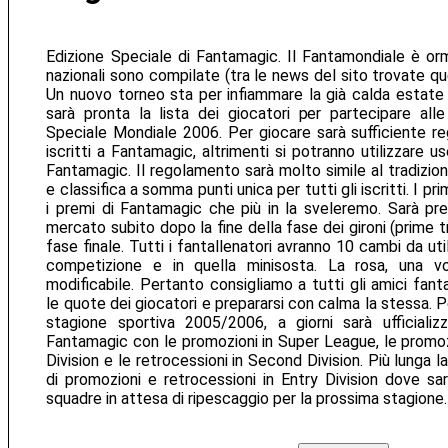
Edizione Speciale di Fantamagic. Il Fantamondiale è orma
nazionali sono compilate (tra le news del sito trovate que
Un nuovo torneo sta per infiammare la già calda estate
sarà pronta la lista dei giocatori per partecipare all
Speciale Mondiale 2006. Per giocare sarà sufficiente reg
iscritti a Fantamagic, altrimenti si potranno utilizzare 
Fantamagic. Il regolamento sarà molto simile al tradizion
e classifica a somma punti unica per tutti gli iscritti. I pri
i premi di Fantamagic che più in la sveleremo. Sarà pre
mercato subito dopo la fine della fase dei gironi (prime tre
fase finale. Tutti i fantallenatori avranno 10 cambi da util
competizione e in quella minisosta. La rosa, una v
modificabile. Pertanto consigliamo a tutti gli amici fanta
le quote dei giocatori e prepararsi con calma la stessa. P
stagione sportiva 2005/2006, a giorni sarà ufficializz
Fantamagic con le promozioni in Super League, le promozi
Division e le retrocessioni in Second Division. Più lunga 
di promozioni e retrocessioni in Entry Division dove sar
squadre in attesa di ripescaggio per la prossima stagione.