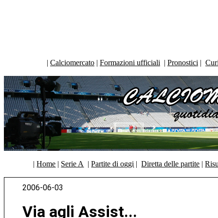
|
Calciomercato
|
Formazioni ufficiali
|
Pronostici
|
Curi
|
Home
|
Serie A
|
Partite di oggi
|
Diretta delle partite
|
Risu
2006-06-03
Via agli Assist...