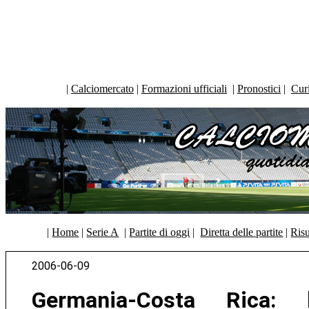
|
Calciomercato
|
Formazioni ufficiali
|
Pronostici
|
Curi
|
Home
|
Serie A
|
Partite di oggi
|
Diretta delle partite
|
Risu
2006-06-09
Germania-Costa Rica: l