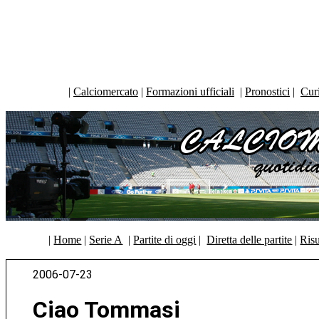
|
Calciomercato
|
Formazioni ufficiali
|
Pronostici
|
Curi
|
Home
|
Serie A
|
Partite di oggi
|
Diretta delle partite
|
Risu
2006-07-23
Ciao Tommasi