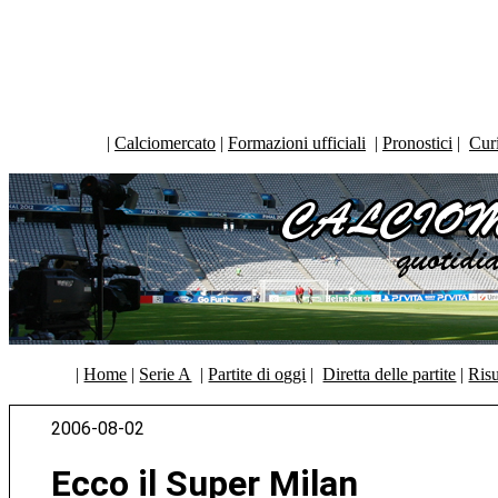
|
Calciomercato
|
Formazioni ufficiali
|
Pronostici
|
Curi
|
Home
|
Serie A
|
Partite di oggi
|
Diretta delle partite
|
Risu
2006-08-02
Ecco il Super Milan