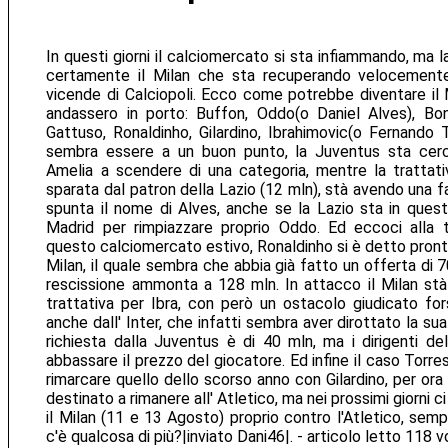
In questi giorni il calciomercato si sta infiammando, ma l
certamente il Milan che sta recuperando velocemente
vicende di Calciopoli. Ecco come potrebbe diventare il M
andassero in porto: Buffon, Oddo(o Daniel Alves), Bone
Gattuso, Ronaldinho, Gilardino, Ibrahimovic(o Fernando T
sembra essere a un buon punto, la Juventus sta cerca
Amelia a scendere di una categoria, mentre la trattati
sparata dal patron della Lazio (12 mln), stà avendo una fa
spunta il nome di Alves, anche se la Lazio sta in questi
Madrid per rimpiazzare proprio Oddo. Ed eccoci alla t
questo calciomercato estivo, Ronaldinho si è detto pront
Milan, il quale sembra che abbia già fatto un offerta di 7
rescissione ammonta a 128 mln. In attacco il Milan stà
trattativa per Ibra, con però un ostacolo giudicato fo
anche dall' Inter, che infatti sembra aver dirottato la sua
richiesta dalla Juventus è di 40 mln, ma i dirigenti d
abbassare il prezzo del giocatore. Ed infine il caso Torre
rimarcare quello dello scorso anno con Gilardino, per ora
destinato a rimanere all' Atletico, ma nei prossimi giorni c
il Milan (11 e 13 Agosto) proprio contro l'Atletico, semp
c'è qualcosa di più?|inviato Dani46|. - articolo letto 118 v