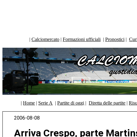
|
Calciomercato
|
Formazioni ufficiali
|
Pronostici
|
Curi
|
Home
|
Serie A
|
Partite di oggi
|
Diretta delle partite
|
Risu
2006-08-08
Arriva Crespo, parte Martin