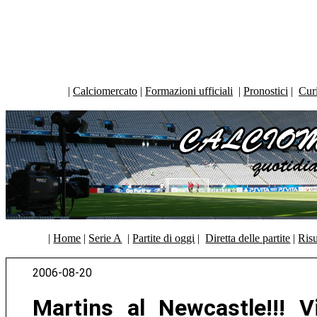
|
Calciomercato
|
Formazioni ufficiali
|
Pronostici
|
Curi
|
Home
|
Serie A
|
Partite di oggi
|
Diretta delle partite
|
Risu
2006-08-20
Martins al Newcastle!!! V