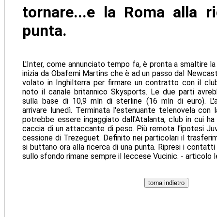
tornare...e la Roma alla r
punta.
L'Inter, come annunciato tempo fa, è pronta a smaltire la 
inizia da Obafemi Martins che è ad un passo dal Newcastl
volato in Inghilterra per firmare un contratto con il cl
noto il canale britannico Skysports. Le due parti avre
sulla base di 10,9 mln di sterline (16 mln di euro). L'
arrivare lunedì. Terminata l'estenuante telenovela con l
potrebbe essere ingaggiato dall'Atalanta, club in cui ha
caccia di un attaccante di peso. Più remota l'ipotesi Ju
cessione di Trezeguet. Definito nei particolari il trasferim
si buttano ora alla ricerca di una punta. Ripresi i contatti
sullo sfondo rimane sempre il leccese Vucinic. - articolo 