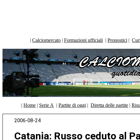
|
Calciomercato
|
Formazioni ufficiali
|
Pronostici
|
Curi
|
Home
|
Serie A
|
Partite di oggi
|
Diretta delle partite
|
Risu
2006-08-24
Catania: Russo ceduto al P