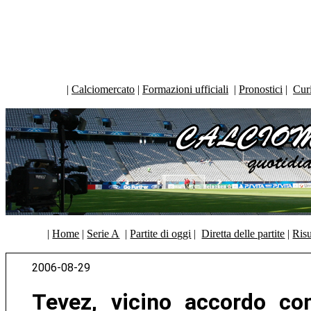
|
Calciomercato
|
Formazioni ufficiali
|
Pronostici
|
Curi
|
Home
|
Serie A
|
Partite di oggi
|
Diretta delle partite
|
Risu
2006-08-29
Tevez, vicino accordo co