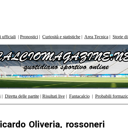
ufficiali
|
Pronostici
|
Curiosità e statistiche
|
Area Tecnica
|
Storie d
i
|
Diretta delle partite
|
Risultati live
|
Fantacalcio
|
Probabili formazi
cardo Oliveria, rossoneri