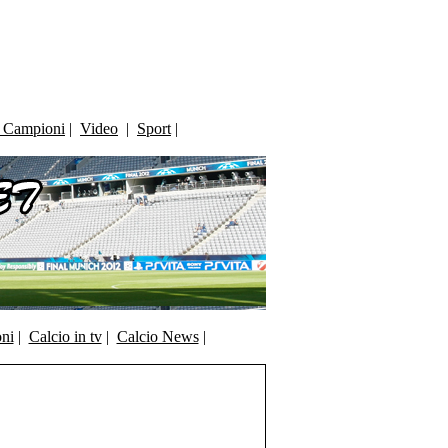
i Campioni
|
Video
|
Sport
|
oni
|
Calcio in tv
|
Calcio News
|