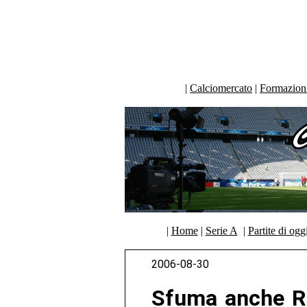
|
Calciomercato
|
Formazioni 
|
Home
|
Serie A
|
Partite di ogg
2006-08-30
Sfuma anche Ri