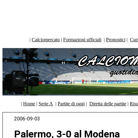
|
Calciomercato
|
Formazioni ufficiali
|
Pronostici
|
Curi
|
Home
|
Serie A
|
Partite di oggi
|
Diretta delle partite
|
Risu
2006-09-03
Palermo, 3-0 al Modena