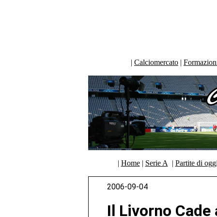
|
Calciomercato
|
Formazioni 
|
Home
|
Serie A
|
Partite di ogg
2006-09-04
Il Livorno Cade