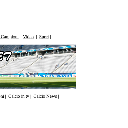
i Campioni
|
Video
|
Sport
|
oni
|
Calcio in tv
|
Calcio News
|