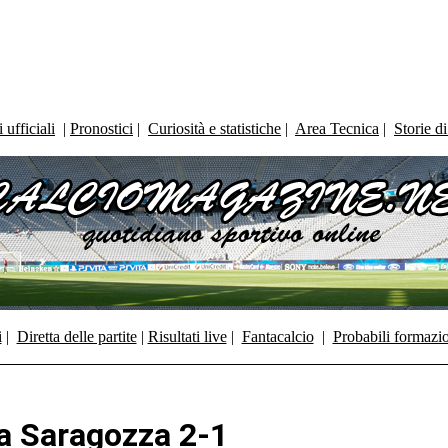
ufficiali
|
Pronostici
|
Curiosità e statistiche
|
Area Tecnica
|
Storie d
i
|
Diretta delle partite
|
Risultati live
|
Fantacalcio
|
Probabili formazi
 a Saragozza 2-1