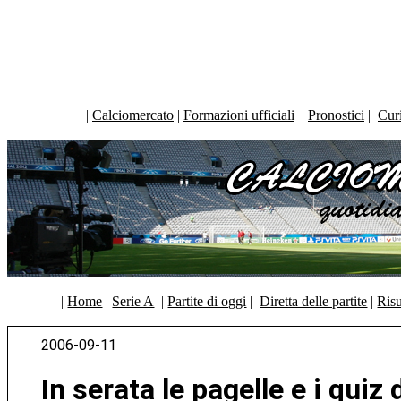
|
Calciomercato
|
Formazioni ufficiali
|
Pronostici
|
Curi
|
Home
|
Serie A
|
Partite di oggi
|
Diretta delle partite
|
Risu
2006-09-11
In serata le pagelle e i quiz