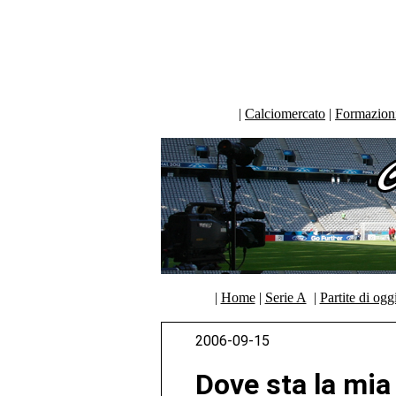
|
Calciomercato
|
Formazioni 
|
Home
|
Serie A
|
Partite di ogg
2006-09-15
Dove sta la mia