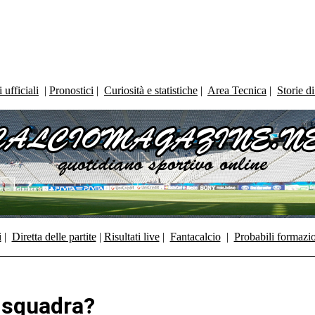
ufficiali
|
Pronostici
|
Curiosità e statistiche
|
Area Tecnica
|
Storie d
i
|
Diretta delle partite
|
Risultati live
|
Fantacalcio
|
Probabili formazi
 squadra?