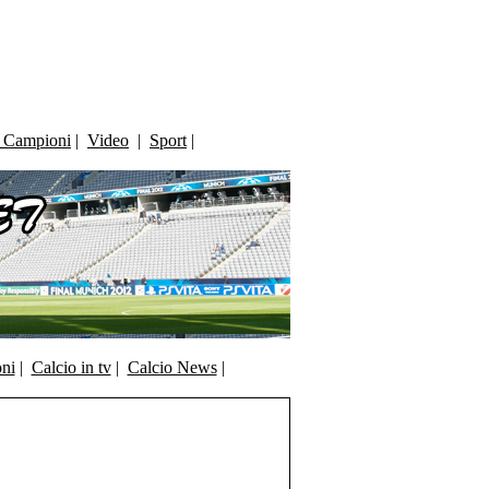
i Campioni
|
Video
|
Sport
|
oni
|
Calcio in tv
|
Calcio News
|