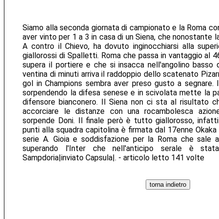
Siamo alla seconda giornata di campionato e la Roma con
aver vinto per 1 a 3 in casa di un Siena, che nonostante la 
A contro il Chievo, ha dovuto inginocchiarsi alla superi
giallorossi di Spalletti. Roma che passa in vantaggio al 4
supera il portiere e che si insacca nell'angolino basso 
ventina di minuti arriva il raddoppio dello scatenato Piza
gol in Champions sembra aver preso gusto a segnare. Il 
sorpendendo la difesa senese e in scivolata mette la pal
difensore bianconero. Il Siena non ci sta al risultato c
accorciare le distanze con una rocambolesca azione
sorpende Doni. Il finale però è tutto giallorosso, infatti 
punti alla squadra capitolina è firmata dal 17enne Okaka c
serie A. Gioia e soddisfazione per la Roma che sale al
superando l'Inter che nell'anticipo serale è sta
Sampdoria|inviato Capsula|. - articolo letto 141 volte