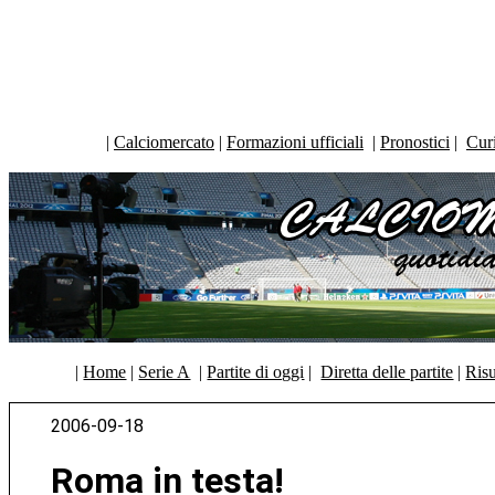
|
Calciomercato
|
Formazioni ufficiali
|
Pronostici
|
Curi
|
Home
|
Serie A
|
Partite di oggi
|
Diretta delle partite
|
Risu
2006-09-18
Roma in testa!