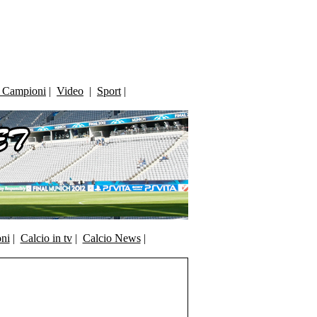
i Campioni
|
Video
|
Sport
|
oni
|
Calcio in tv
|
Calcio News
|