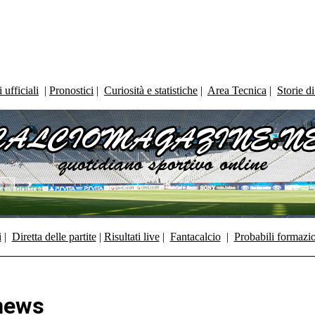
ufficiali
|
Pronostici
|
Curiosità e statistiche
|
Area Tecnica
|
Storie d
i
|
Diretta delle partite
|
Risultati live
|
Fantacalcio
|
Probabili formazi
 news