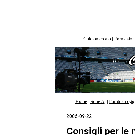
|
Calciomercato
|
Formazioni 
|
Home
|
Serie A
|
Partite di ogg
2006-09-22
Consigli per le