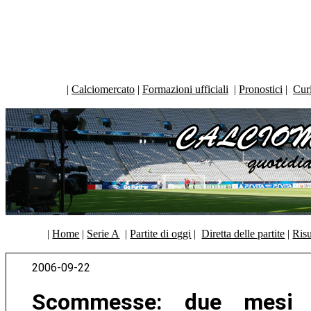
|
Calciomercato
|
Formazioni ufficiali
|
Pronostici
|
Curi
|
Home
|
Serie A
|
Partite di oggi
|
Diretta delle partite
|
Risu
2006-09-22
Scommesse: due mesi 