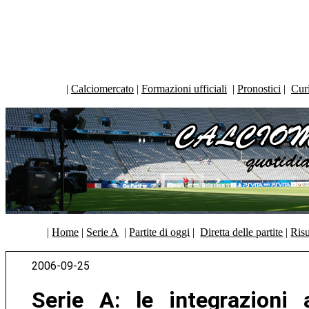
|
Calciomercato
|
Formazioni ufficiali
|
Pronostici
|
Curi
|
Home
|
Serie A
|
Partite di oggi
|
Diretta delle partite
|
Risu
2006-09-25
Serie A: le integrazioni 