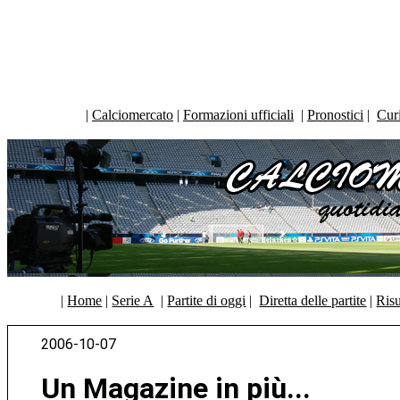
|
Calciomercato
|
Formazioni ufficiali
|
Pronostici
|
Curi
|
Home
|
Serie A
|
Partite di oggi
|
Diretta delle partite
|
Risu
2006-10-07
Un Magazine in più...