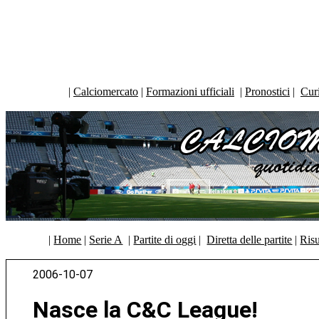
|
Calciomercato
|
Formazioni ufficiali
|
Pronostici
|
Curi
|
Home
|
Serie A
|
Partite di oggi
|
Diretta delle partite
|
Risu
2006-10-07
Nasce la C&C League!