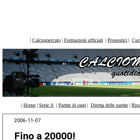
|
Calciomercato
|
Formazioni ufficiali
|
Pronostici
|
Curi
|
Home
|
Serie A
|
Partite di oggi
|
Diretta delle partite
|
Risu
2006-11-07
Fino a 20000!