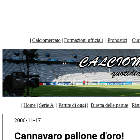
|
Calciomercato
|
Formazioni ufficiali
|
Pronostici
|
Curi
|
Home
|
Serie A
|
Partite di oggi
|
Diretta delle partite
|
Risu
2006-11-17
Cannavaro pallone d'oro!